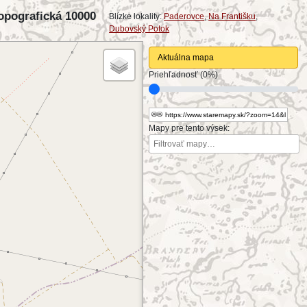
opografická 10000
Blízke lokality:
Paderovce
,
Na Františku
,
Dubovský Potok
Aktuálna mapa
Priehľadnosť (0%)
Mapy pre tento výsek: