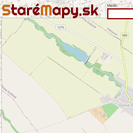
S
taré
M
apy.sk
Mesto: