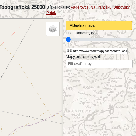
Topografická 25000
Blízke lokality:
Paderovce
,
Na Františku
,
Dubovský
Potok
Aktuálna mapa
Priehľadnosť (0%)
Mapy pre tento výsek: