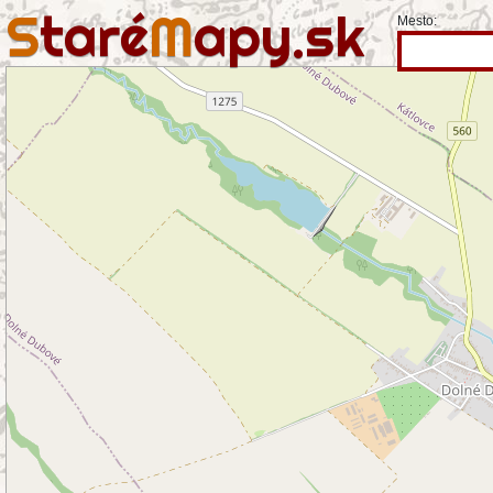
S
taré
M
apy.sk
Mesto: