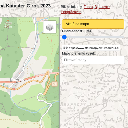
pa Kataster C rok 2023
Blízke lokality:
Žehra
,
Bijacovce
,
Pongrácovce
Aktuálna mapa
Priehľadnosť (0%)
Mapy pre tento výsek: