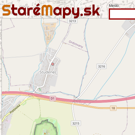
S
taré
M
apy.sk
Mesto: